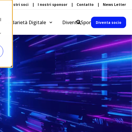
I nostri soci
I nostri sponsor
Contatto
News Letter
l
Solidarietà Digitale
Diventa Sponsor
Diventa socio
r