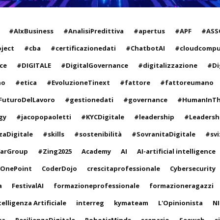
#AIxBusiness
#AnalisiPredittiva
#apertus
#APF
#ASS
oject
#cba
#certificazionedati
#ChatbotAI
#cloudcompu
ce
#DIGITALE
#DigitalGovernance
#digitalizzazione
#Dig
no
#etica
#EvoluzioneTinext
#fattore
#fattoreumano
FuturoDelLavoro
#gestionedati
#governance
#HumanInT
gy
#jacopopaoletti
#KYCDigitale
#leadership
#Leadersh
zaDigitale
#skills
#sostenibilità
#SovranitaDigitale
#svi
arGroup
#Zing2025
Academy
AI
AI-artificial intelligence
oOnePoint
CoderDojo
crescitaprofessionale
Cybersecurity
a
FestivalAI
formazioneprofessionale
formazioneragazzi
telligenza Artificiale
interreg
kymateam
L'Opinionista
NI