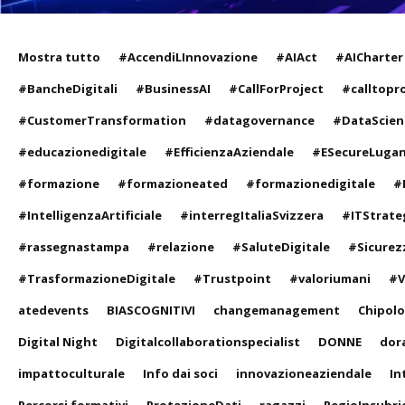
Mostra tutto
#AccendiLInnovazione
#AIAct
#AICharter
#BancheDigitali
#BusinessAI
#CallForProject
#calltopr
#CustomerTransformation
#datagovernance
#DataScien
#educazionedigitale
#EfficienzaAziendale
#ESecureLuga
#formazione
#formazioneated
#formazionedigitale
#
#IntelligenzaArtificiale
#interregItaliaSvizzera
#ITStrate
#rassegnastampa
#relazione
#SaluteDigitale
#Sicurez
#TrasformazioneDigitale
#Trustpoint
#valoriumani
#V
atedevents
BIASCOGNITIVI
changemanagement
Chipol
Digital Night
Digitalcollaborationspecialist
DONNE
dor
impattoculturale
Info dai soci
innovazioneaziendale
In