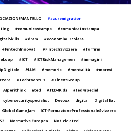
OCIAZIONEMANTELLO
#azuremigration
ting
#comunicastampa
#comunicatostampa
italSkills
#dram
#economiaCircolare
#FintechInnovati
#FintechSvizzera
#forfirm
heLoop
#ICT
#ICTRiskManagemen
#immagini
ipDigitale
#LLM
#memoria
#mentalità
#moresi
zzera
#TechEventCH
#TinextGroup
AIperithink
ated
ATED4Kids
ated4special
cybersecurityspecialist
Devoxx
digital
Digital Eat
Global Game Jam
ICT-FormazioneProfessionaleSvizzera
S2
Normativa Europea
Notizie ated