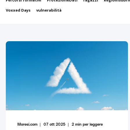
Percorsi formativi
ProtezioneDati
ragazzi
RegioInsubri
Voxxed Days
vulnerabilità
Moresi.com
07 ott 2025
2
min per leggere