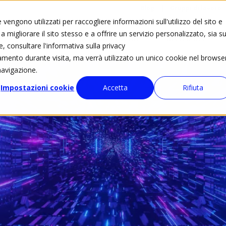
Blog
Gruppi di lavoro
vengono utilizzati per raccogliere informazioni sull'utilizzo del sito e
 migliorare il sito stesso e a offrire un servizio personalizzato, sia su
Eventi
Calendario eventi
ated4kids
e, consultare l'informativa sulla privacy
tamento durante visita, ma verrà utilizzato un unico cookie nel browse
navigazione.
Impostazioni cookie
Accetta
Rifiuta