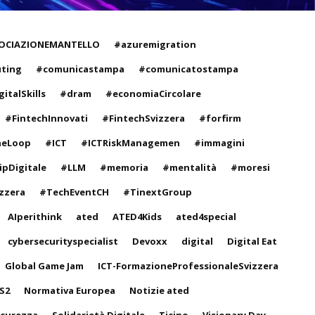
OCIAZIONEMANTELLO
#azuremigration
ting
#comunicastampa
#comunicatostampa
italSkills
#dram
#economiaCircolare
#FintechInnovati
#FintechSvizzera
#forfirm
heLoop
#ICT
#ICTRiskManagemen
#immagini
ipDigitale
#LLM
#memoria
#mentalità
#moresi
zzera
#TechEventCH
#TinextGroup
AIperithink
ated
ATED4Kids
ated4special
cybersecurityspecialist
Devoxx
digital
Digital Eat
Global Game Jam
ICT-FormazioneProfessionaleSvizzera
S2
Normativa Europea
Notizie ated