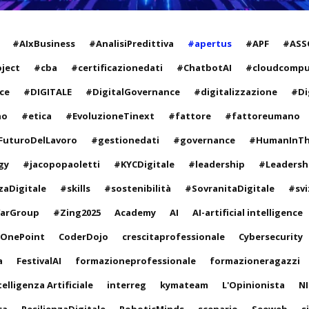
#AIxBusiness
#AnalisiPredittiva
#apertus
#APF
#ASS
oject
#cba
#certificazionedati
#ChatbotAI
#cloudcompu
ce
#DIGITALE
#DigitalGovernance
#digitalizzazione
#Dig
no
#etica
#EvoluzioneTinext
#fattore
#fattoreumano
FuturoDelLavoro
#gestionedati
#governance
#HumanInT
gy
#jacopopaoletti
#KYCDigitale
#leadership
#Leadersh
zaDigitale
#skills
#sostenibilità
#SovranitaDigitale
#svi
arGroup
#Zing2025
Academy
AI
AI-artificial intelligence
oOnePoint
CoderDojo
crescitaprofessionale
Cybersecurity
a
FestivalAI
formazioneprofessionale
formazioneragazzi
telligenza Artificiale
interreg
kymateam
L'Opinionista
NI