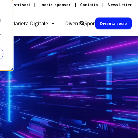
I nostri soci
I nostri sponsor
Contatto
News Letter
l
Solidarietà Digitale
Diventa Sponsor
Diventa socio
r