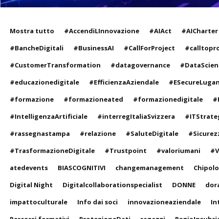
Mostra tutto
#AccendiLInnovazione
#AIAct
#AICharter
#BancheDigitali
#BusinessAI
#CallForProject
#calltopr
#CustomerTransformation
#datagovernance
#DataScien
#educazionedigitale
#EfficienzaAziendale
#ESecureLuga
#formazione
#formazioneated
#formazionedigitale
#
#IntelligenzaArtificiale
#interregItaliaSvizzera
#ITStrate
#rassegnastampa
#relazione
#SaluteDigitale
#Sicurez
#TrasformazioneDigitale
#Trustpoint
#valoriumani
#V
atedevents
BIASCOGNITIVI
changemanagement
Chipol
Digital Night
Digitalcollaborationspecialist
DONNE
dor
impattoculturale
Info dai soci
innovazioneaziendale
In