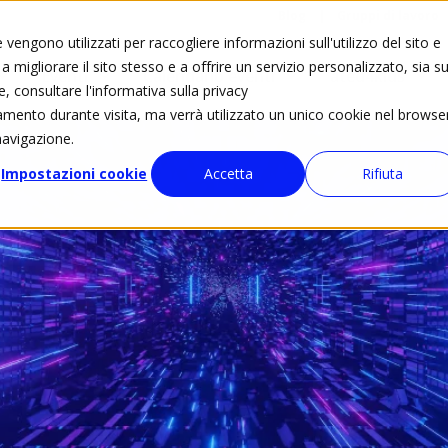
Blog
Gruppi di lavoro
vengono utilizzati per raccogliere informazioni sull'utilizzo del sito e
 migliorare il sito stesso e a offrire un servizio personalizzato, sia su
Eventi
Calendario eventi
ated4kids
e, consultare l'informativa sulla privacy
tamento durante visita, ma verrà utilizzato un unico cookie nel browse
navigazione.
Impostazioni cookie
Accetta
Rifiuta