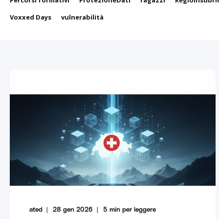
Percorsi formativi
ProtezioneDati
ragazzi
RegioInsubri
Voxxed Days
vulnerabilità
ated
28 gen 2026
5
min per leggere