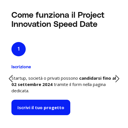
Come funziona il Project
Innovation Speed Date
1
Iscrizione
S
r
Startup, società o privati possono
candidarsi fino al
E
02 settembre 2024
tramite il form nella pagina
p
dedicata.
Iscrivi il tuo progetto