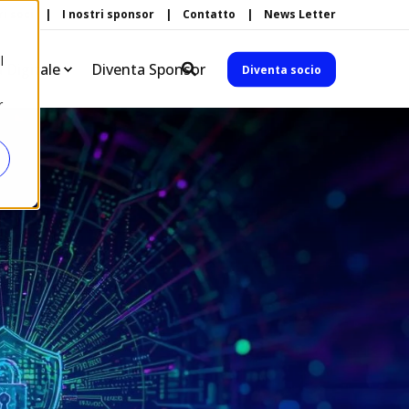
ri soci
I nostri sponsor
Contatto
News Letter
l
à Digitale
Diventa Sponsor
Diventa socio
r