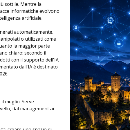
iù sottile. Mentre la
nacce informatiche evolvono
lligenza artificiale.
enerati automaticamente,
anipolati o utilizzati come
quanto la maggior parte
ano chiaro: secondo il
otti con il supporto dell'IA
mentato dall'IA è destinato
2026.
 il meglio. Serve
ivello, dal management ai
za: creare uno spazio di