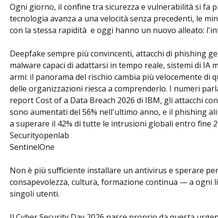
Ogni giorno, il confine tra sicurezza e vulnerabilità si fa p
tecnologia avanza a una velocità senza precedenti, le mi
con la stessa rapidità e oggi hanno un nuovo alleato: l'inte
Deepfake sempre più convincenti, attacchi di phishing g
malware capaci di adattarsi in tempo reale, sistemi di IA m
armi: il panorama del rischio cambia più velocemente di 
delle organizzazioni riesca a comprenderlo. I numeri parl
report Cost of a Data Breach 2026 di IBM, gli attacchi cond
sono aumentati del 56% nell'ultimo anno, e il phishing ali
a superare il 42% di tutte le intrusioni globali entro fine 
Securityopenlab
SentinelOne
Non è più sufficiente installare un antivirus e sperare per
consapevolezza, cultura, formazione continua — a ogni l
singoli utenti.
Il Cyber Security Day 2026 nasce proprio da questa urgen