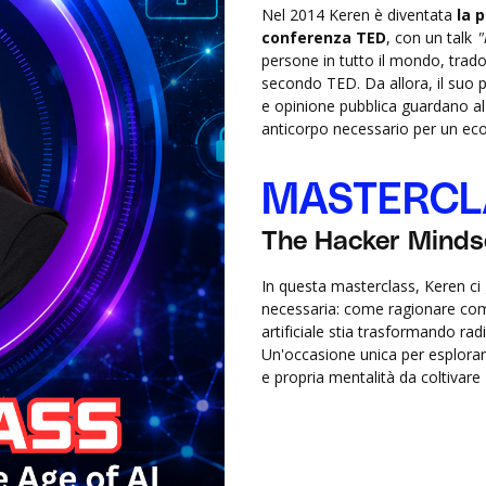
Nel 2014 Keren è diventata
la 
conferenza TED
, con un talk
"
persone in tutto il mondo, tradott
secondo TED. Da allora, il suo pe
e opinione pubblica guardano a
anticorpo necessario per un eco
MASTERCL
The Hacker Mindse
In questa masterclass, Keren ci
necessaria: come ragionare come 
artificiale stia trasformando rad
Un'occasione unica per esplorar
e propria mentalità da coltivare a