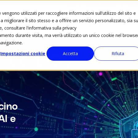
Blog
Gruppi di lavoro
I nost
vengono utilizzati per raccogliere informazioni sull'utilizzo del sito e
 migliorare il sito stesso e a offrire un servizio personalizzato, sia su
Eventi
Calendario eventi
ated4kids
Solidariet
e, consultare l'informativa sulla privacy
tamento durante visita, ma verrà utilizzato un unico cookie nel browse
navigazione.
ity Day
Impostazioni cookie
Accetta
Rifiuta
icino
AI e