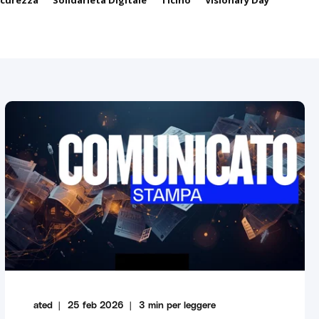
icurezza
Solidarietà Digitale
Ticino
Visionary Day
ated
25 feb 2026
3
min per leggere