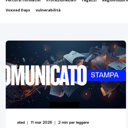
Percorsi formativi
ProtezioneDati
ragazzi
RegioInsubri
Voxxed Days
vulnerabilità
ated
11 mar 2026
2
min per leggere