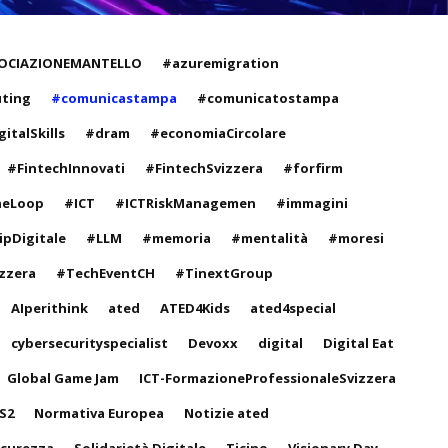
OCIAZIONEMANTELLO
#azuremigration
ting
#comunicastampa
#comunicatostampa
italSkills
#dram
#economiaCircolare
#FintechInnovati
#FintechSvizzera
#forfirm
heLoop
#ICT
#ICTRiskManagemen
#immagini
ipDigitale
#LLM
#memoria
#mentalità
#moresi
zzera
#TechEventCH
#TinextGroup
AIperithink
ated
ATED4Kids
ated4special
cybersecurityspecialist
Devoxx
digital
Digital Eat
Global Game Jam
ICT-FormazioneProfessionaleSvizzera
S2
Normativa Europea
Notizie ated