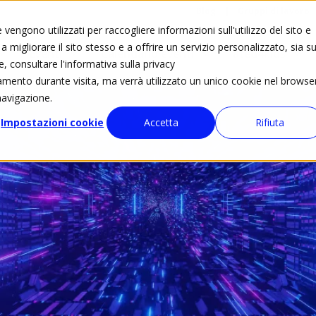
Blog
Gruppi di lavoro
vengono utilizzati per raccogliere informazioni sull'utilizzo del sito e
 migliorare il sito stesso e a offrire un servizio personalizzato, sia su
Eventi
Calendario eventi
ated4kids
e, consultare l'informativa sulla privacy
tamento durante visita, ma verrà utilizzato un unico cookie nel browse
navigazione.
Impostazioni cookie
Accetta
Rifiuta