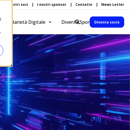
I nostri soci
I nostri sponsor
Contatto
News Letter
l
Solidarietà Digitale
Diventa Sponsor
Diventa socio
r