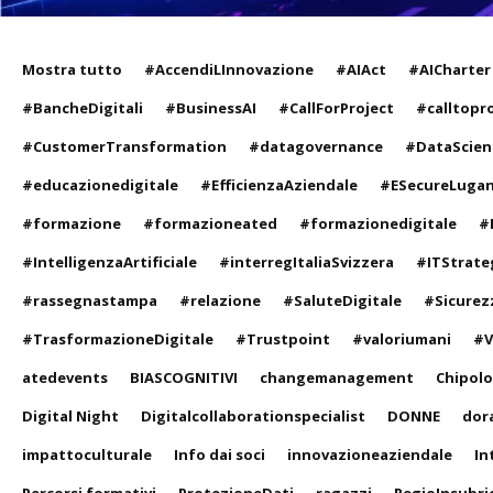
Mostra tutto
#AccendiLInnovazione
#AIAct
#AICharter
#BancheDigitali
#BusinessAI
#CallForProject
#calltopr
#CustomerTransformation
#datagovernance
#DataScien
#educazionedigitale
#EfficienzaAziendale
#ESecureLuga
#formazione
#formazioneated
#formazionedigitale
#
#IntelligenzaArtificiale
#interregItaliaSvizzera
#ITStrate
#rassegnastampa
#relazione
#SaluteDigitale
#Sicurez
#TrasformazioneDigitale
#Trustpoint
#valoriumani
#V
atedevents
BIASCOGNITIVI
changemanagement
Chipol
Digital Night
Digitalcollaborationspecialist
DONNE
dor
impattoculturale
Info dai soci
innovazioneaziendale
In