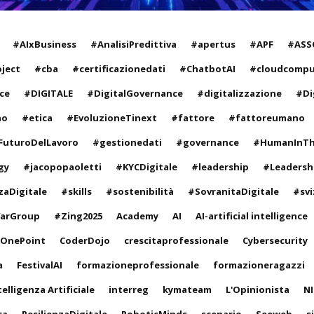
#AIxBusiness
#AnalisiPredittiva
#apertus
#APF
#ASS
oject
#cba
#certificazionedati
#ChatbotAI
#cloudcompu
ce
#DIGITALE
#DigitalGovernance
#digitalizzazione
#Dig
no
#etica
#EvoluzioneTinext
#fattore
#fattoreumano
FuturoDelLavoro
#gestionedati
#governance
#HumanInT
gy
#jacopopaoletti
#KYCDigitale
#leadership
#Leadersh
zaDigitale
#skills
#sostenibilità
#SovranitaDigitale
#svi
arGroup
#Zing2025
Academy
AI
AI-artificial intelligence
oOnePoint
CoderDojo
crescitaprofessionale
Cybersecurity
a
FestivalAI
formazioneprofessionale
formazioneragazzi
telligenza Artificiale
interreg
kymateam
L'Opinionista
NI