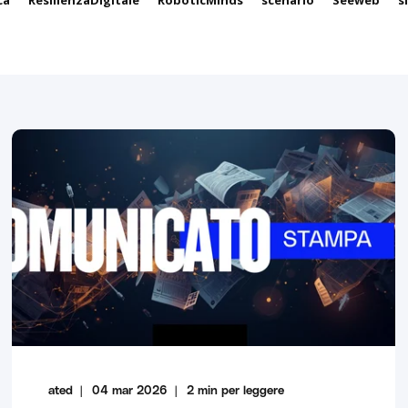
ca
ResilienzaDigitale
RoboticMinds
scenario
Seeweb
s
ated
04 mar 2026
2
min per leggere