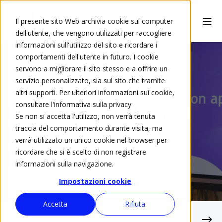
Il presente sito Web archivia cookie sul computer
dell'utente, che vengono utilizzati per raccogliere
informazioni sull'utilizzo del sito e ricordare i
comportamenti dell'utente in futuro. I cookie
servono a migliorare il sito stesso e a offrire un
servizio personalizzato, sia sul sito che tramite
02 giu 2023
3 min
altri supporti. Per ulteriori informazioni sui cookie,
consultare l'informativa sulla privacy
Premio ated Digital
Se non si accetta l'utilizzo, non verrà tenuta
traccia del comportamento durante visita, ma
Night a Francesca
verrà utilizzato un unico cookie nel browser per
ricordare che si è scelto di non registrare
Nonino
informazioni sulla navigazione.
Impostazioni cookie
Accetta
Rifiuta