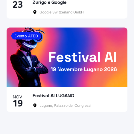
23
Zurigo e Google
Google Switzerland GmbH
Evento ATED
NOV
Festival AI LUGANO
19
Lugano, Palazzo dei Congressi