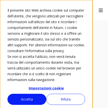
Il presente sito Web archivia cookie sul computer
dell'utente, che vengono utilizzati per raccogliere
informazioni sull'utilizzo del sito e ricordare i
comportamenti dell'utente in futuro. I cookie
servono a migliorare il sito stesso e a offrire un
servizio personalizzato, sia sul sito che tramite
Evento ATED
altri supporti. Per ulteriori informazioni sui cookie,
consultare l'informativa sulla privacy
Troppa carta!
Se non si accetta l'utilizzo, non verrà tenuta
traccia del comportamento durante visita, ma
verrà utilizzato un unico cookie nel browser per
Serata per decantare e
ricordare che si è scelto di non registrare
informazioni sulla navigazione.
degustare la digitalizzazione
Impostazioni cookie
Tamborini Carlo SA - sala eventi
Accetta
Rifiuta
3 maggio 2022, ore 18:15 - 21:00