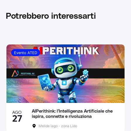
Potrebbero interessarti
Evento ATED
AGO
AIPerithink: l’Intelligenza Artificiale che
27
ispira, connette e rivoluziona
Melide lago - zona Lido