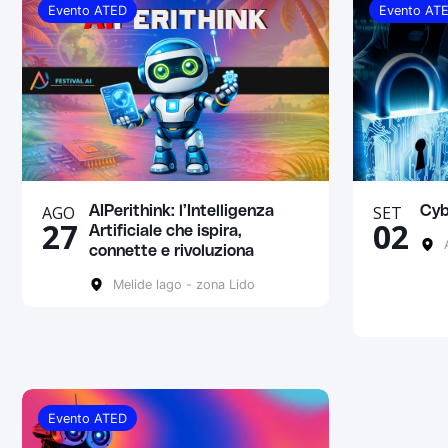
Evento ATED
Evento AT
AGO
SET
AIPerithink: l’Intelligenza
Cyb
27
02
Artificiale che ispira,
A
connette e rivoluziona
Melide lago - zona Lido
Evento ATED