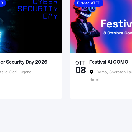
ED
Evento ATED
OTT
er Security Day 2026
Festival AI COMO
08
silo Ciani Lugano
Como, Sheraton La
Hotel