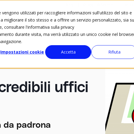
Blog
Gruppi di lavoro
I nost
vengono utilizzati per raccogliere informazioni sull'utilizzo del sito e
 migliorare il sito stesso e a offrire un servizio personalizzato, sia su
Eventi
Calendario eventi
ated4kids
Solidariet
e, consultare l'informativa sulla privacy
tamento durante visita, ma verrà utilizzato un unico cookie nel browse
navigazione.
Impostazioni cookie
Accetta
Rifiuta
credibili uffici
fa da padrona