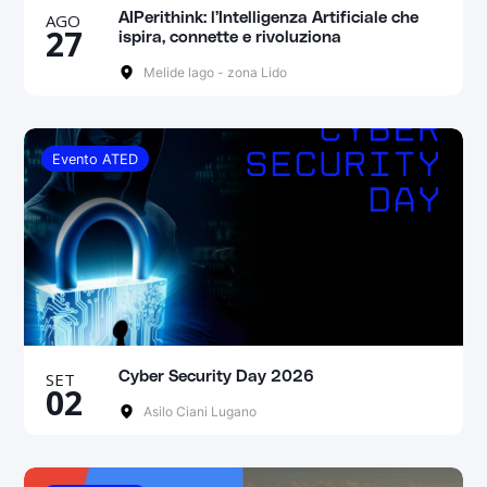
AGO
AIPerithink: l’Intelligenza Artificiale che
27
ispira, connette e rivoluziona
Melide lago - zona Lido
Evento ATED
SET
Cyber Security Day 2026
02
Asilo Ciani Lugano