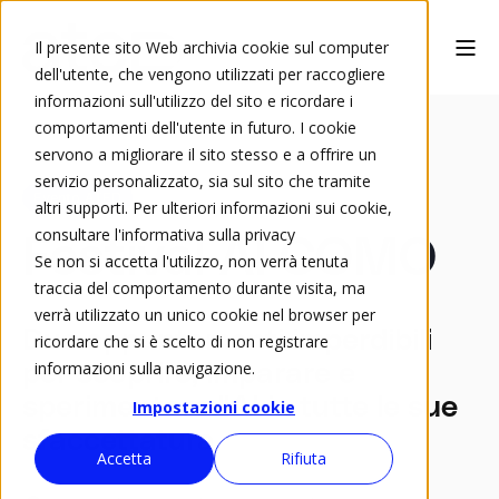
Il presente sito Web archivia cookie sul computer
dell'utente, che vengono utilizzati per raccogliere
informazioni sull'utilizzo del sito e ricordare i
comportamenti dell'utente in futuro. I cookie
servono a migliorare il sito stesso e a offrire un
servizio personalizzato, sia sul sito che tramite
Evento ATED
altri supporti. Per ulteriori informazioni sui cookie,
consultare l'informativa sulla privacy
Festival AI COMO
Se non si accetta l'utilizzo, non verrà tenuta
traccia del comportamento durante visita, ma
verrà utilizzato un unico cookie nel browser per
Due appuntamenti imperdibili
ricordare che si è scelto di non registrare
informazioni sulla navigazione.
per scoprire, imparare e
sperimentare l'AI in tutte le sue
Impostazioni cookie
sfaccettatura
Accetta
Rifiuta