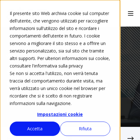
Il presente sito Web archivia cookie sul computer
dell'utente, che vengono utilizzati per raccogliere
informazioni sull'utilizzo del sito e ricordare i
comportamenti dell'utente in futuro. I cookie
servono a migliorare il sito stesso e a offrire un
servizio personalizzato, sia sul sito che tramite
06 mar 2018
1 min
altri supporti. Per ulteriori informazioni sui cookie,
consultare l'informativa sulla privacy
4IT
Se non si accetta l'utilizzo, non verrà tenuta
traccia del comportamento durante visita, ma
Solutions-“WE’RE
verrà utilizzato un unico cookie nel browser per
ricordare che si è scelto di non registrare
ON IT”
informazioni sulla navigazione.
Impostazioni cookie
Accetta
Rifiuta