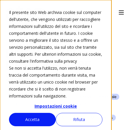
Il presente sito Web archivia cookie sul computer
dell'utente, che vengono utilizzati per raccogliere
informazioni sull'utilizzo del sito e ricordare i
comportamenti dell'utente in futuro. I cookie
servono a migliorare il sito stesso e a offrire un
servizio personalizzato, sia sul sito che tramite
PARAMETRIC
altri supporti. Per ulteriori informazioni sui cookie,
consultare l'informativa sulla privacy
DESIGN SUISSE
Se non si accetta l'utilizzo, non verrà tenuta
traccia del comportamento durante visita, ma
SAGL
verrà utilizzato un unico cookie nel browser per
ricordare che si è scelto di non registrare
informazioni sulla navigazione.
Commercio di Hardware e Software
Azienda commerciale
Sviluppo Software
Integrazione di sistemi
Impostazioni cookie
Consulenza IT
Prestito di personale a clienti
Formazione
Web Design / Applications
Mobile Apps
Accetta
Rifiuta
Security