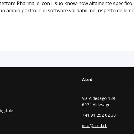
l settore Pharma, e, con il suo know-how altamente specifico
vo un ampio portfolio di software validabili nel rispetto dell
Ated
e
Associazione Mantello 
Digital Ticino
Via Aldesago 139
6974 Aldesago
digitale
+41 91 252 02 30
info@ated.ch