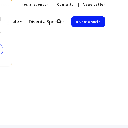
ri soci
I nostri sponsor
Contatto
News Letter
l
à Digitale
Diventa Sponsor
Diventa socio
r