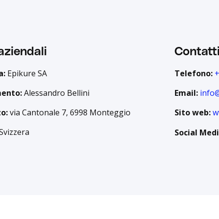
aziendali
Contatt
a:
Epikure SA
Telefono:
+
mento:
Alessandro Bellini
Email:
info
zo:
via Cantonale 7, 6998 Monteggio
Sito web:
w
Svizzera
Social Medi