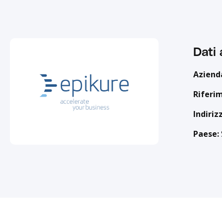
Dati 
Aziend
Riferi
Indiriz
Paese: