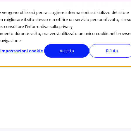
Blog
Gruppi di lavoro
I nost
vengono utilizzati per raccogliere informazioni sull'utilizzo del sito e
 migliorare il sito stesso e a offrire un servizio personalizzato, sia su
Eventi
Calendario eventi
ated4kids
Solidariet
e, consultare l'informativa sulla privacy
tamento durante visita, ma verrà utilizzato un unico cookie nel browse
navigazione.
Impostazioni cookie
Accetta
Rifiuta