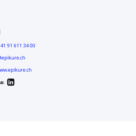
i
41 91 611 34 00
@epikure.ch
ww.epikure.ch
a: