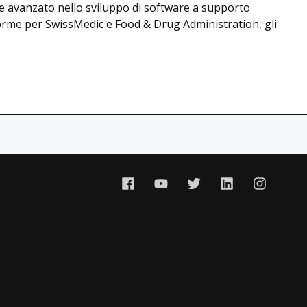
 e avanzato nello sviluppo di software a supporto
e norme per SwissMedic e Food & Drug Administration, gli
Tech ICT e