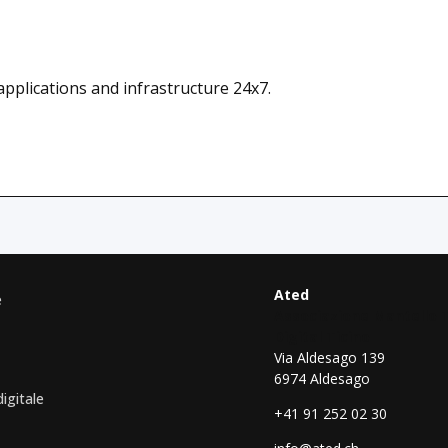
applications and infrastructure 24x7.
Ated
e
Associazione Mantello 
Digital Ticino
Via Aldesago 139
6974 Aldesago
digitale
+41 91 252 02 30