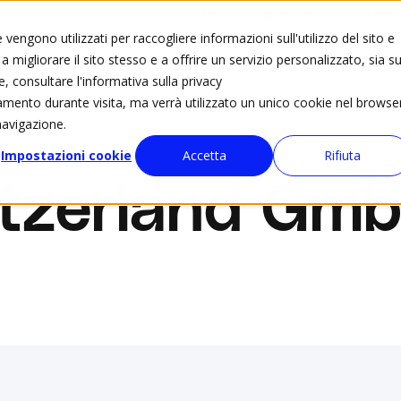
Blog
Gruppi di lavoro
I nost
vengono utilizzati per raccogliere informazioni sull'utilizzo del sito e
 migliorare il sito stesso e a offrire un servizio personalizzato, sia su
Eventi
Calendario eventi
ated4kids
Solidariet
e, consultare l'informativa sulla privacy
tamento durante visita, ma verrà utilizzato un unico cookie nel browse
navigazione.
Impostazioni cookie
Accetta
Rifiuta
itzerland Gm