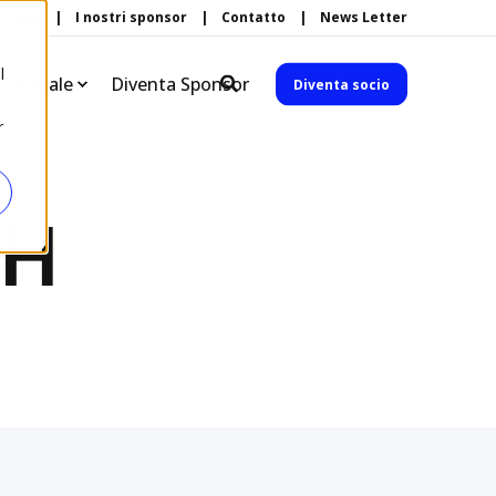
ri soci
I nostri sponsor
Contatto
News Letter
l
à Digitale
Diventa Sponsor
Diventa socio
r
bH