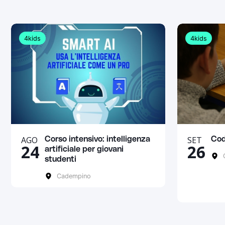
4kids
4kids
AGO
SET
Corso intensivo: intelligenza
Cod
24
26
artificiale per giovani
C
studenti
Cadempino