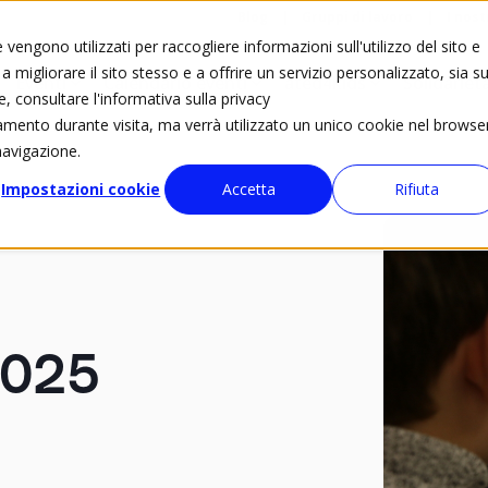
Blog
Gruppi di lavoro
I nost
vengono utilizzati per raccogliere informazioni sull'utilizzo del sito e
 migliorare il sito stesso e a offrire un servizio personalizzato, sia su
Eventi
Calendario eventi
ated4kids
Solidariet
e, consultare l'informativa sulla privacy
tamento durante visita, ma verrà utilizzato un unico cookie nel browse
navigazione.
Impostazioni cookie
Accetta
Rifiuta
2025