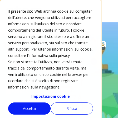
Il presente sito Web archivia cookie sul computer
dell'utente, che vengono utilizzati per raccogliere
informazioni sull'utilizzo del sito e ricordare i
comportamenti dell'utente in futuro. I cookie
servono a migliorare il sito stesso e a offrire un
Diventa sponsor alla
servizio personalizzato, sia sul sito che tramite
altri supporti. Per ulteriori informazioni sui cookie,
giornata della
consultare l'informativa sulla privacy
Se non si accetta l'utilizzo, non verrà tenuta
Tecnologia
traccia del comportamento durante visita, ma
verrà utilizzato un unico cookie nel browser per
🗓️ 19 Ottobre 2025
ricordare che si è scelto di non registrare
informazioni sulla navigazione.
🏫Asilo Ciani, Lugano
Impostazioni cookie
Sponsorizza l'iniziativa
Accetta
Rifiuta