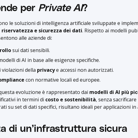
ende per
Private AI
?
no le soluzioni di intelligenza artificiale sviluppate e impl
o
riservatezza e sicurezza dei dati
. Rispetto ai modelli pub
nsentono alle aziende di:
rollo
sui dati sensibili.
modelli di AI in base alle esigenze specifiche.
i violazioni della
privacy
e accessi non autorizzati.
ompliance
con normative locali ed europee.
questa evoluzione è rappresentato dai
modelli di AI più pic
ficativi in termini di
costo e sostenibilità
, senza sacrificare
i su set di dati specifici, risultano ideali per applicazioni in
a di un’infrastruttura sicura