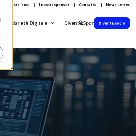
I nostri soci
I nostri sponsor
Contatto
News Letter
l
Solidarietà Digitale
Diventa Sponsor
Diventa socio
r