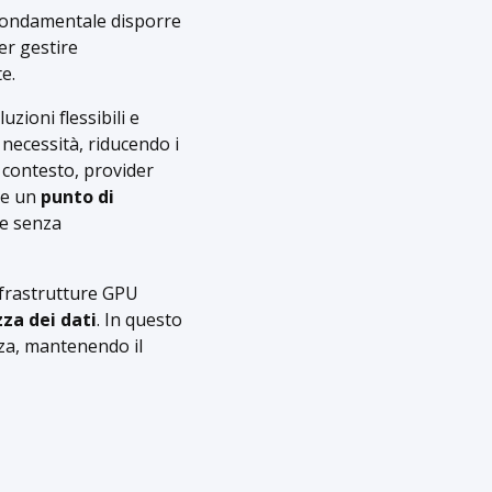
è fondamentale disporre
er gestire
e.
luzioni flessibili e
 necessità, riducendo i
 contesto, provider
re un
punto di
le senza
infrastrutture GPU
za dei dati
. In questo
za, mantenendo il