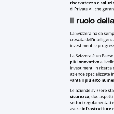
riservatezza e soluzi
di Private AI, che garan
Il ruolo del
La Svizzera ha da sempr
crescita dell’intelligenz
investimenti e progress
La Svizzera è un Paese 
più innovativo
a livell
investimenti in ricerca
aziende specializzate in
vanta il
più alto numer
Le aziende svizzere st
sicurezza
, due aspetti 
settori regolamentati e
avere
infrastrutture 