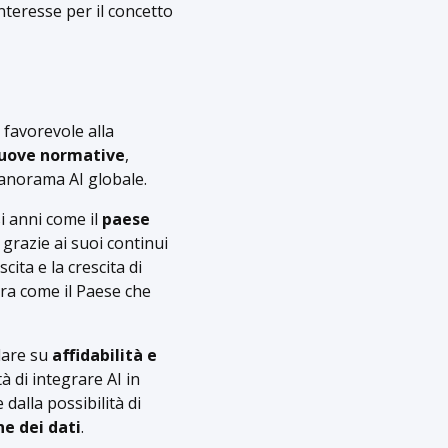
nteresse per il concetto
 favorevole alla
uove normative
,
panorama AI globale.
i anni come il
paese
, grazie ai suoi continui
ita e la crescita di
era come il Paese che
lare su
affidabilità e
tà di integrare AI in
dalla possibilità di
ne dei dati
.