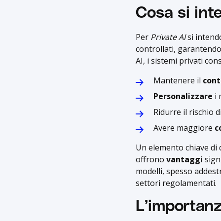
Cosa si int
Per
Private AI
si intendo
controllati, garantend
AI, i sistemi privati co
Mantenere il
cont
Personalizzare
i 
Ridurre il rischio d
Avere maggiore
c
Un elemento chiave di 
offrono
vantaggi
signi
modelli, spesso addestrat
settori regolamentati.
L’importanz