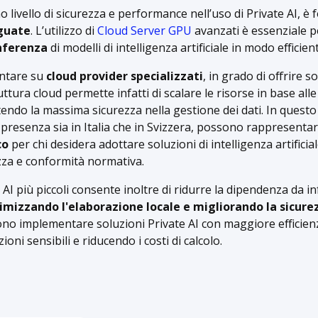
o livello di sicurezza e performance nell’uso di Private AI, 
guate
. L’utilizzo di
Cloud Server GPU
avanzati è essenziale p
inferenza
di modelli di intelligenza artificiale in modo efficient
ntare su
cloud provider specializzati
, in grado di offrire so
ttura cloud permette infatti di scalare le risorse in base alle
tendo la massima sicurezza nella gestione dei dati. In questo
resenza sia in Italia che in Svizzera, possono rappresenta
co
per chi desidera adottare soluzioni di intelligenza artificia
za e conformità normativa.
i AI più piccoli consente inoltre di ridurre la dipendenza da 
imizzando l'elaborazione locale e migliorando la sicurez
no implementare soluzioni Private AI con maggiore efficien
ioni sensibili e riducendo i costi di calcolo.