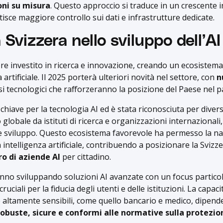
oni su misura
. Questo approccio si traduce in un crescente i
tisce maggiore controllo sui dati e infrastrutture dedicate.
la Svizzera nello sviluppo dell’AI
e investito in ricerca e innovazione, creando un ecosistema
a artificiale. Il 2025 porterà ulteriori novità nel settore, con
n
i tecnologici che rafforzeranno la posizione del Paese nel 
chiave per la tecnologia AI ed è stata riconosciuta per divers
o globale da istituti di ricerca e organizzazioni internazionali
 e sviluppo. Questo ecosistema favorevole ha permesso la nasc
 intelligenza artificiale, contribuendo a posizionare la Svizz
o di aziende AI
per cittadino.
anno sviluppando soluzioni AI avanzate con un focus partico
cruciali per la fiducia degli utenti e delle istituzioni. La capaci
 altamente sensibili, come quello bancario e medico, dipende 
robuste, sicure e conformi alle normative sulla protezio